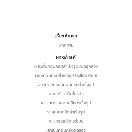
เกี่ยวกับเรา
บทความ
ผลิตภัณฑ์
แผ่นพื้นคอนกรีตสำเร็จรูปชนิดรูกลวง
ผนังคอนกรีตสําเร็จรูป Hollow Core
สถาปัตยกรรมคอนกรีตสําเร็จรูป
คอนกรีตเสริมใยแก้ว
เสาและคานคอนกรีตสำเร็จรูป
รางคอนกรีตสำเร็จรูป
ตะแกรงเหล็กไวร์เมช
เสาเข็มคอนกรีตอัดแรง