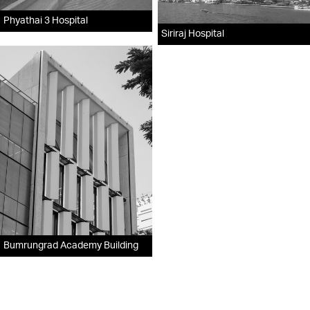
Phyathai 3 Hospital
Siriraj Hospital
Bumrungrad Academy Building