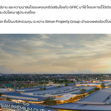
าน และความน่าสนใจของคอนกรีตเสริมใยแก้ว GFRC มาใช้ โครงการนี้ได้เปิดไปเม
ําระดับโลกมาสู่ประเทศไทย
่งเป็นบริษัทร่วมทุน ระหว่าง Simon Property Group เจ้าของแหล่งช้อปปิ้งชั