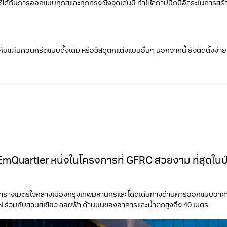
กับการออกแบบทุกสีและทุกทรง ซึ่งจุดเด่นนี้ ทําให้สถาปนิกมีอิสระในการสร้าง
ับแผ่นคอนกรีตแบบดั้งเดิม หรือวัสดุตกแต่งแบบอื่นๆ นอกจากนี้ ยังติดตั้งง่
mQuartier หนึ่งในโครงการที่ GFRC สวยงาม ที่สุดในป
000 ตารางเมตรใจกลางเมืองกรุงเทพมหานครและโดดเด่นทางด้านการออกแบบอาคาร 
 ร่วมกับสวนสีเขียว ลอยฟ้า ด้านบนของอาคารและน้ำตกสูงถึง 40 เมตร