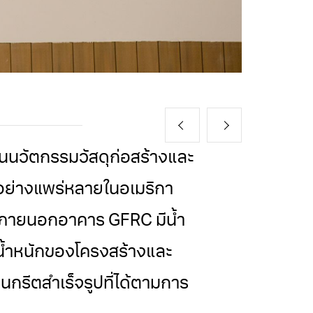
นวัตกรรมวัสดุก่อสร้างและ
ันอย่างแพร่หลายในอเมริกา
ะภายนอกอาคาร GFRC มีน้ำ
น้ำหนักของโครงสร้างและ
ีตสําเร็จรูปที่ได้ตามการ