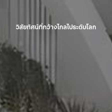
VCON ได้รับการจัดอันดับให้เป็นหนึ่ง
เรามุ่งมั่นที่จะให้บริการที่ดีที่สุดแก่
ประสบการณ์ด้านพื้นสำเร็จรูป
hollow core มากกว่า 40 ล้านตาราง
ลูกค้าของเรา ซึ่งทำให้เราเป็นผู้นำใน
ในผู้จำหน่ายวัสดุก่อสร้างชั้นนำของ
วิสัยทัศน์ที่กว้างไกลไประดับโลก
วงการธุรกิจก่อสร้าง
โลกมาอย่างต่อเนื่อง
เมตร