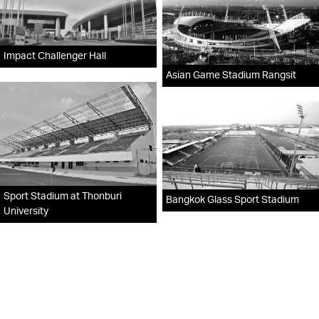
Impact Challenger Hall
Asian Game Stadium Rangsit
Sport Stadium at Thonburi
Bangkok Glass Sport Stadium
University