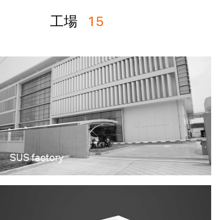
工場
15
SUS factory