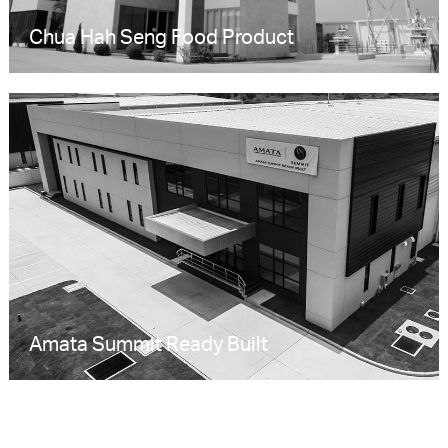
Chua Hah Seng Food Product
Amata Summit Ready Built