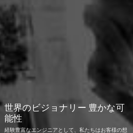
世
界
の
ビ
ジ
ョ
ナ
リ
ー
豊
か
な
可
能
性
経験豊富なエンジニアとして、私たちはお客様の想